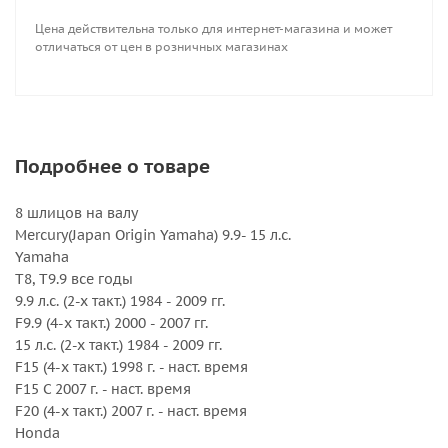
Вращение : Правое
Цена действительна только для интернет-магазина и может
Количество лопастей : 3
отличаться от цен в розничных магазинах
Серийный номер : 3111-093-09
Серия : Amita 3
Шаг, дюйм : 9
Подробнее о товаре
8 шлицов на валу
Mercury(Japan Origin Yamaha) 9.9- 15 л.с.
Yamaha
T8, T9.9 все годы
9.9 л.с. (2-х такт.) 1984 - 2009 гг.
F9.9 (4-х такт.) 2000 - 2007 гг.
15 л.с. (2-х такт.) 1984 - 2009 гг.
F15 (4-х такт.) 1998 г. - наст. время
F15 C 2007 г. - наст. время
F20 (4-х такт.) 2007 г. - наст. время
Honda