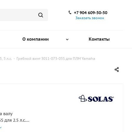
+7 904 609-50-50
Заказать звонок
О компании
Контакты
, 5 л.с.
-
Гребной винт 3011-073-05S для ПЛМ Yamaha
а валу
S для 2.5 л.с.
S для 5 л.с.