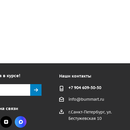
а в курсе!
Наши контакты
+7 904 609-50-50
info@bummart.ru
на связи
г.Санкт-Петербург, ул.
Бестужевская 10