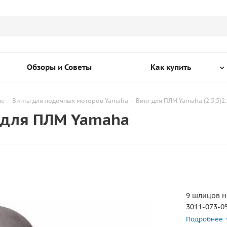
Обзоры и Советы
Как купить
ые
-
Винты для лодочных моторов Yamaha
-
Винт для ПЛМ Yamaha (2.5,5)2.5
S для ПЛМ Yamaha
9 шлицов н
3011-073-05
3011-075-07
Подробнее