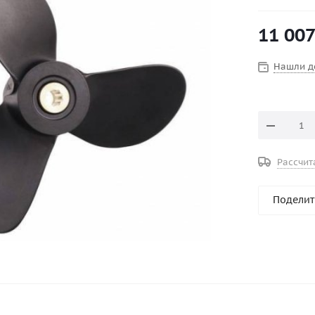
Внешний ди
11 007
Вращение :
Количество 
Серийный н
Нашли д
Серия : Ami
Шаг, дюйм :
Рассчит
Поделит