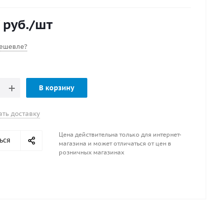
аметр, дюйм : 7.25
руб.
/шт
 Правое
лопастей : 3
омер : 3011-073-05S
ешевле?
ta 3
 5
В корзину
ать доставку
Цена действительна только для интернет-
ься
магазина и может отличаться от цен в
розничных магазинах