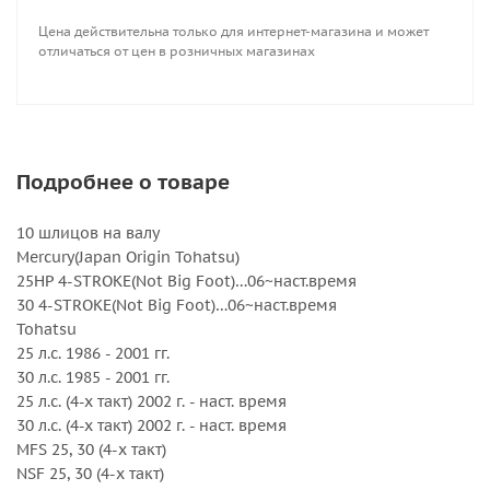
Количество лопастей : 3
Цена действительна только для интернет-магазина и может
Серийный номер : 5211-099-12
отличаться от цен в розничных магазинах
Серия : Amita 3
Шаг, дюйм : 12
Подробнее о товаре
10 шлицов на валу
Mercury(Japan Origin Tohatsu)
25HP 4-STROKE(Not Big Foot)…06~наст.время
30 4-STROKE(Not Big Foot)…06~наст.время
Tohatsu
25 л.с. 1986 - 2001 гг.
30 л.с. 1985 - 2001 гг.
25 л.с. (4-х такт) 2002 г. - наст. время
30 л.с. (4-х такт) 2002 г. - наст. время
MFS 25, 30 (4-х такт)
NSF 25, 30 (4-х такт)