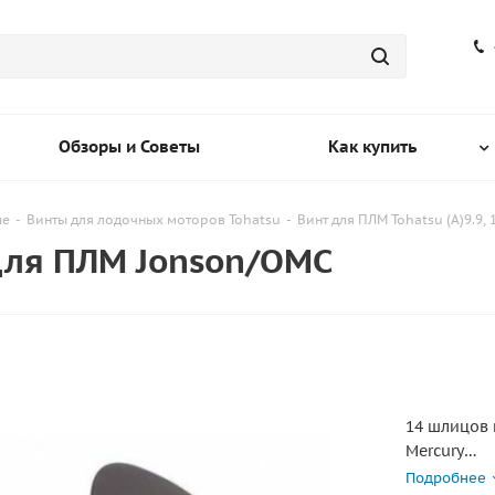
Обзоры и Советы
Как купить
ые
-
Винты для лодочных моторов Tohatsu
-
Винт для ПЛМ Tohatsu (A)9.9, 15
 для ПЛМ Jonson/OMC
14 шлицов 
Mercury
Mercury(Jap
Подробнее