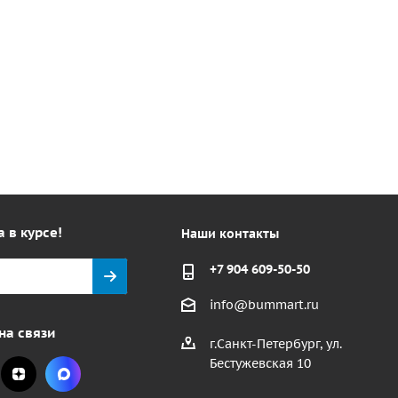
а в курсе!
Наши контакты
+7 904 609-50-50
info@bummart.ru
на связи
г.Санкт-Петербург, ул.
Бестужевская 10