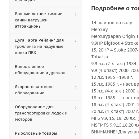
Подробнее о то
Водные летние зимние
санки ватрушки
14 шлицов на валу
аттракционы
Mercury
Mercury(Japan Origin T
Дуга Тарга Рейлинг для
9.9HP Bigfoot 4 Strok
троллинга на надувные
15, 20HP 4 Stoke 2007
лодки ПВХ
Tohatsu
9.9 л.с. (2-х такт) 1984 
Водоотливное
9.9 (4-х такт) 2000-2003
оборудование и дренаж
12 л.с. 1985 - 1988 г.
15 л.с. 1985 г. - наст. 
Якорно-швартовое
15 л.с. (4-х такт) 2000 
оборудование
18 л.с. 1985 г. - наст. 
18 л.с. (4-х такт) 2001-
Оборудование для
20 л.с. (4-х такт) 2007 г
транспортировки лодок и
MFS 9.9, 15, 18, 20 л.с. 
моторов
MSFMFS 9.9,15,18,20 л.
ВНИМАНИЕ! Для устан
Рыболовные товары