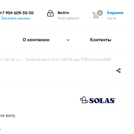
+7 904 609-50-50
Войти
Корзина
0
0
Заказать звонок
Мой кабинет
пуста
О компании
Контакты
, 18, 20 л.с.
-
Гребной винт 5113-100-05 для ПЛМ Jonson/OMC
на валу
an Origin Tohatsu) 2-1/2" Gearcase(14 Tooth Spline)