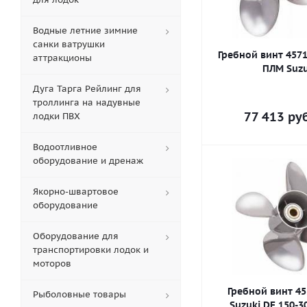
Водные летние зимние
санки ватрушки
Гребной винт 4571
аттракционы
ПЛМ Suzu
Дуга Тарга Рейлинг для
троллинга на надувные
77 413
руб
лодки ПВХ
Водоотливное
оборудование и дренаж
Якорно-швартовое
оборудование
Оборудование для
транспортировки лодок и
моторов
Гребной винт 45
Рыболовные товары
Suzuki DF 150-3