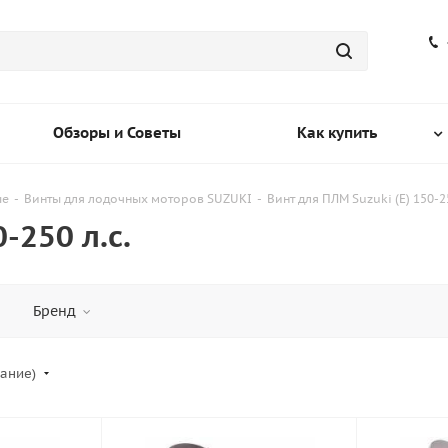
Обзоры и Советы
Как купить
ые
-
Винты для лодочных моторов SUZUKI
-
Винт для ПЛМ Suzuki (E) 150-25
-250 л.с.
Бренд
вание)