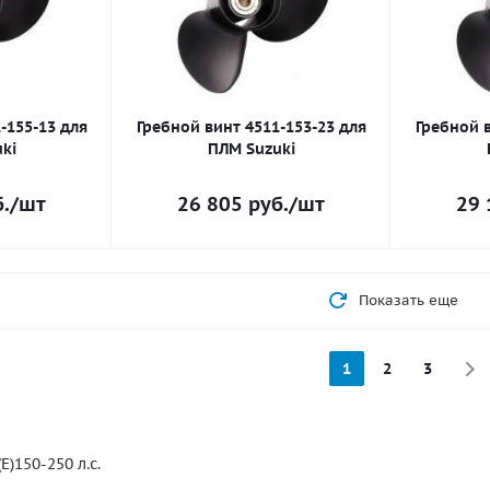
-155-13 для
Гребной винт 4511-153-23 для
Гребной в
ki
ПЛМ Suzuki
.
/шт
26 805
руб.
/шт
29 
Показать еще
1
2
3
E)150-250 л.с.