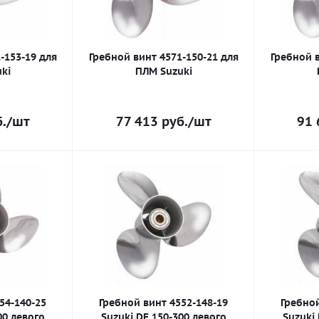
-153-19 для
Гребной винт 4571-150-21 для
Гребной в
ki
ПЛМ Suzuki
.
/шт
77 413
руб.
/шт
91 
54-140-25
Гребной винт 4552-148-19
Гребной
00 левого
Suzuki DF 150-300 левого
Suzuki 