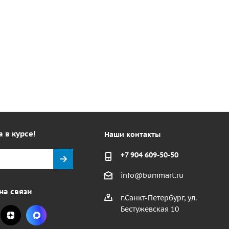
а в курсе!
Наши контакты
+7 904 609-50-50
info@bummart.ru
на связи
г.Санкт-Петербург, ул.
Бестужевская 10