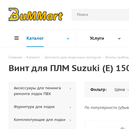
Каталог
Услуги
Главная
-
Каталог
-
Запчасти для лодочных моторов
-
Винты гребн
Винт для ПЛМ Suzuki (E) 150
Аксессуары для тюнинга
Фильтр:
Цена
ремонта лодок ПВХ
Фурнитура для лодок
По популярности (убы
Комплектующие для лодки