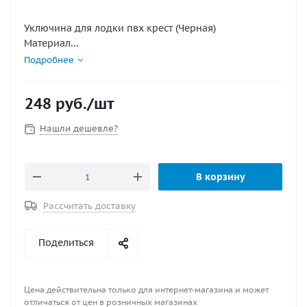
Уключина для лодки пвх крест (Черная)
Материал
пластифицированный ПВХ
Подробнее
армированный полиамид
нержавеющая сталь
248
руб.
/шт
Размеры основания
97*208
Нашли дешевле?
В корзину
Рассчитать доставку
Поделиться
Цена действительна только для интернет-магазина и может
отличаться от цен в розничных магазинах