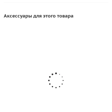
Аксессуары для этого товара
СКИДКА
Крестовина для
Шток для
Шар стопорный
уключины
уключины
на уключину
37х14мм
97х13мм
(Черный)
48
руб.
/
шт
150
руб.
/шт
11
руб.
/шт
60
руб.