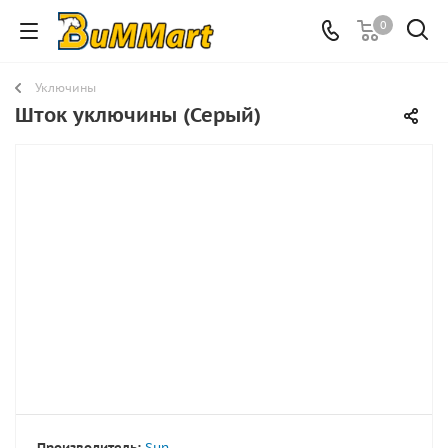
0
Уключины
Шток уключины (Серый)
Производитель:
Sun