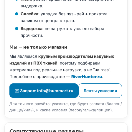
выдержка.
Склейка
: укладка без пузырей + прикатка
валиком от центра к краю.
Выдержка
: не нагружать узел до набора
прочности.
Мы — не только магазин
Мы являемся
крупным производителем надувных
изделий из ПВХ тканей
, поэтому подбираем
материалы под реальные нагрузки, а не “на глаз”.
Подробнее о производстве —
RiverHunter.ru
.
✉️ Запрос: info@bummart.ru
Ленты усиления
Для точного расчёта: укажите, где будет заплата (баллон/
днище/киль), и какие условия (песок/галька/прицеп).
Сопутствующие разделы