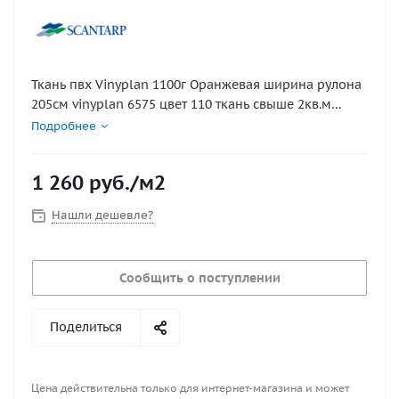
Ткань пвх Vinyplan 1100г Оранжевая ширина рулона
205см vinyplan 6575 цвет 110 ткань свыше 2кв.м
нарезается кратно погонному метру. +70 -40
Подробнее
1 260
руб.
/м2
Нашли дешевле?
Сообщить о поступлении
Поделиться
Цена действительна только для интернет-магазина и может