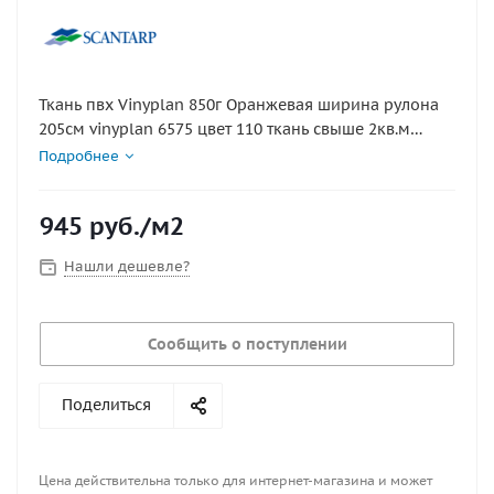
Ткань пвх Vinyplan 850г Оранжевая ширина рулона
205см vinyplan 6575 цвет 110 ткань свыше 2кв.м
нарезается кратно погонному метру. +70 -40
Подробнее
945
руб.
/м2
Нашли дешевле?
Сообщить о поступлении
Поделиться
Цена действительна только для интернет-магазина и может