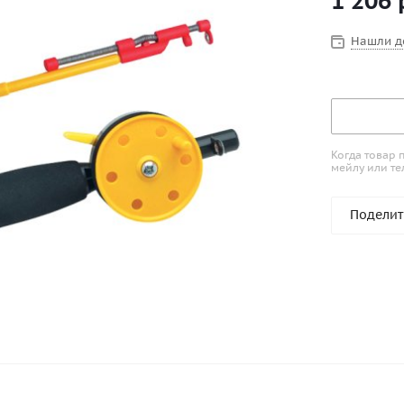
1 206
хлысте поз
лова, и на
Нашли д
вы ловите 
Сделано в 
Когда товар 
мейлу или те
Поделит