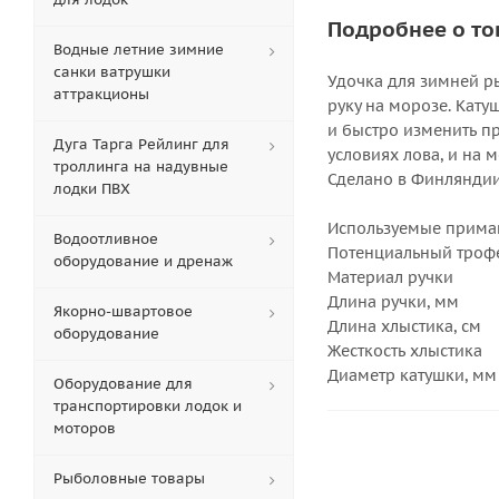
Подробнее о то
Водные летние зимние
санки ватрушки
Удочка для зимней р
аттракционы
руку на морозе. Кат
и быстро изменить п
Дуга Тарга Рейлинг для
условиях лова, и на 
троллинга на надувные
Сделано в Финляндии
лодки ПВХ
Используемые прима
Водоотливное
Потенциальный троф
оборудование и дренаж
Материал ручки
Длина ручки, мм
Якорно-швартовое
Длина хлыстика, см
оборудование
Жесткость хлыстика
Диаметр катушки, мм
Оборудование для
транспортировки лодок и
моторов
Рыболовные товары