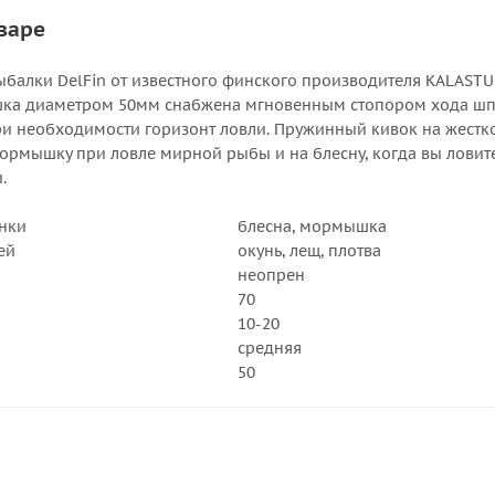
варе
ыбалки DelFin от известного финского производителя KALASTU
ушка диаметром 50мм снабжена мгновенным стопором хода шпул
ри необходимости горизонт ловли. Пружинный кивок на жестко
мормышку при ловле мирной рыбы и на блесну, когда вы ловит
.
нки
блесна, мормышка
ей
окунь, лещ, плотва
неопрен
70
10-20
средняя
50