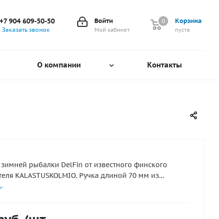
+7 904 609-50-50
Войти
Корзина
0
0
Заказать звонок
Мой кабинет
пуста
О компании
Контакты
 зимней рыбалки DelFin от известного финского
еля KALASTUSKOLMIO. Ручка длиной 70 мм из
е холодит руку на морозе. Катушка диаметром 50мм
гновенным стопором хода шпули и позволяет очень
гулировать отпуск лески и быстро изменить при
сти горизонт ловли. Пружинный кивок на жестком