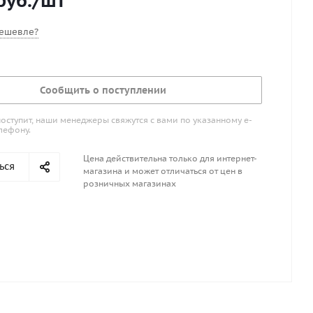
руб.
/шт
воляет использовать удочку в самых разных условиях
 мормышку при ловле мирной рыбы и на блесну, когда
ешевле?
хищника.
Финляндии.
Сообщить о поступлении
поступит, наши менеджеры свяжутся с вами по указанному е-
лефону.
Цена действительна только для интернет-
ься
магазина и может отличаться от цен в
розничных магазинах