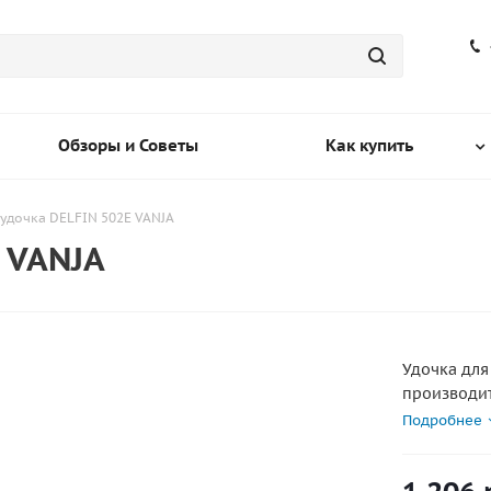
Обзоры и Советы
Как купить
удочка DELFIN 502E VANJA
 VANJA
Удочка для
производит
неопрена н
Подробнее
снабжена м
точно отре
необходимо