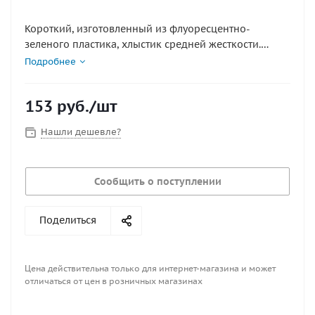
Короткий, изготовленный из флуоресцентно-
зеленого пластика, хлыстик средней жесткости.
Хорошо показал себя при ловле окуня и судака на
Подробнее
блесну. Может быть установлен на любую из
моделей удочек DelFin.
153
руб.
/шт
Сделано в Финляндии.
Нашли дешевле?
Сообщить о поступлении
Поделиться
Цена действительна только для интернет-магазина и может
отличаться от цен в розничных магазинах