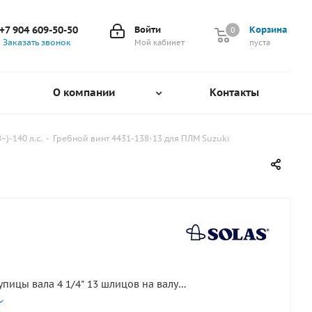
+7 904 609-50-50
Войти
Корзина
0
0
Заказать звонок
Мой кабинет
пуста
О компании
Контакты
~)-140 л.с.
-
Гребной винт 4431-138-13 для ПЛМ Suzuki
упицы вала 4 1/4" 13 шлицов на валу
акт) 1998 - 2009гг.