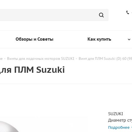
Обзоры и Советы
Как купить
ые
-
Винты для лодочных моторов SUZUKI
-
Винт для ПЛМ Suzuki (D) 60 (98
для ПЛМ Suzuki
SUZUKI
Диаметр ст
DF 60 (4-х т
Подробнее