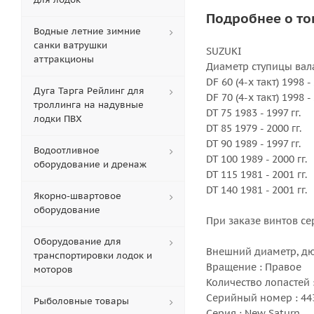
Подробнее о то
Водные летние зимние
санки ватрушки
SUZUKI
аттракционы
Диаметр ступицы вала
DF 60 (4-х такт) 1998 -
Дуга Тарга Рейлинг для
DF 70 (4-х такт) 1998 -
троллинга на надувные
DT 75 1983 - 1997 гг.
лодки ПВХ
DT 85 1979 - 2000 гг.
DT 90 1989 - 1997 гг.
Водоотливное
DT 100 1989 - 2000 гг.
оборудование и дренаж
DT 115 1981 - 2001 гг.
DT 140 1981 - 2001 гг.
Якорно-швартовое
оборудование
При заказе винтов се
Оборудование для
Внешний диаметр, дюй
транспортировки лодок и
Вращение : Правое
моторов
Количество лопастей :
Серийный номер : 44
Рыболовные товары
Серия : New Saturn