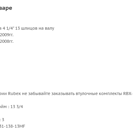
варе
 4 1/4" 13 шлицов на валу
 2009гг.
 2008гг.
рии Rubex не забывайте заказывать втулочные комплекты RBX-
м : 13 3/4
 3
31-138-13MF