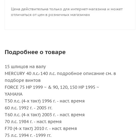
F100 (4-х такт) 1999 г. - 2002 гг.
Цена действительна только для интернет-магазина и может
115 л.с. 1984 г. - наст. время
отличаться от цен в розничных магазинах
F115 (4-х такт) 2000 г. - наст. время
130 л.с. 1984 г.- 2003 гг.
SUZUKI
DF 70A (4-х такт) 2009 ~
DF 80A (4-х такт 2009 ~
Подробнее о товаре
DF 90 (4-х такт) 2001 ~ 2008
DF 90A (4-х такт) 2009 ~
15 шлицов на валу
DF100 (4-х такт) 2009 ~
MERCURY 40 л.с.-140 л.с. подробное описание см. в
DF 115 (4-х такт) 2001 ~ 2012
подборе винтов
DF 115A (4-х такт) 2013 ~
FORCE 75 HP 1999 ~ & 90, 120, 150 HP 1995 ~
DF 140 (4-х такт) 2002 ~ 2012
YAMAHA
DF 140A (4-х такт) 2013 ~
Т50 л.с. (4-х такт) 1996 г. - наст. время
HONDA 60л.с.-115 л.с. подробное описание см. в
60 л.с. 1992 г. - 2005 гг.
подборе винтов
Т60 л.с. (4-х такт) 2003 г. - наст. время
70 л.с. 1984 г. - наст. время
Внешний диаметр, дюйм : 13.75
F70 (4-х такт) 2010 г. - наст. время
Вращение : Правое
75 л.с. 1994 г. -1999 гг.
Количество лопастей : 4