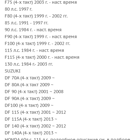
F75 (4-х такт) 2003 г. - наст. время
Серийный номер : 3413-138-15
80 л.с. 1997 г.
Серия : Amita 4
F80 (4-х такт) 1999 г. - 2002 гг.
Шаг, дюйм : 15
85 л.с. 1991 - 1997 гг.
90 л.с. 1984 г. - наст. время
F90 (4-х такт) 1999 г. - наст. время
F100 (4-х такт) 1999 г. - 2002 гг.
115 л.с. 1984 г. - наст. время
F115 (4-х такт) 2000 г. - наст. время
130 л.с. 1984 г.- 2003 гг.
SUZUKI
DF 70A (4-х такт) 2009 ~
DF 80A (4-х такт 2009 ~
DF 90 (4-х такт) 2001 ~ 2008
DF 90A (4-х такт) 2009 ~
DF100 (4-х такт) 2009 ~
DF 115 (4-х такт) 2001 ~ 2012
DF 115A (4-х такт) 2013 ~
DF 140 (4-х такт) 2002 ~ 2012
DF 140A (4-х такт) 2013 ~
HONDA 60л.с.-115 л.с. подробное описание см. в подборе