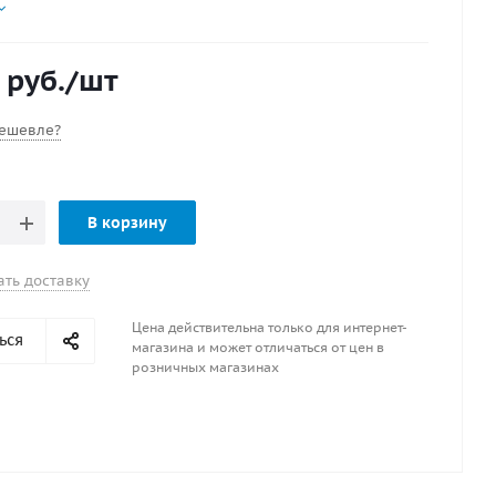
лопастей : 3
омер : 5121-093-11
urn
руб.
/шт
 11
ешевле?
В корзину
ать доставку
Цена действительна только для интернет-
ься
магазина и может отличаться от цен в
розничных магазинах