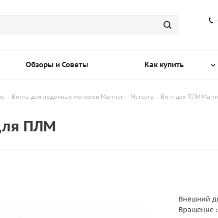
Обзоры и Советы
Как купить
ые
-
Винты для лодочных моторов Mariner
-
Mercury
-
Винт для ПЛМ Marin
для ПЛМ
Внешний ди
Вращение :