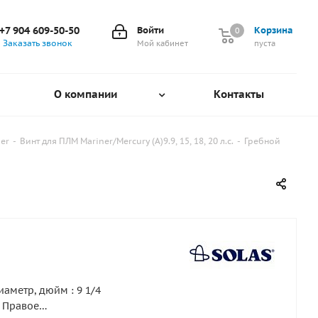
+7 904 609-50-50
Войти
Корзина
0
0
Заказать звонок
Мой кабинет
пуста
О компании
Контакты
er
-
Винт для ПЛМ Mariner/Mercury (A)9.9, 15, 18, 20 л.с.
-
Гребной
аметр, дюйм : 9 1/4
 Правое