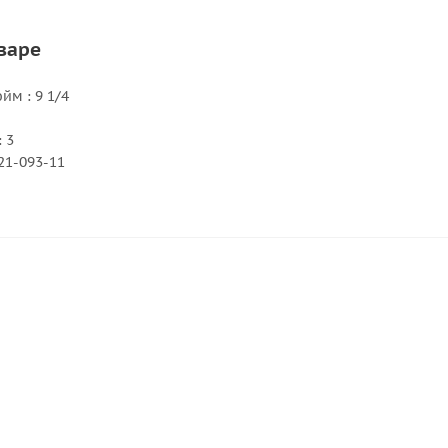
варе
м : 9 1/4
 3
21-093-11