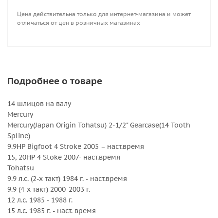
ВНИМАНИЕ! Для установки на некоторые моторы ,
Цена действительна только для интернет-магазина и может
необходимо подпилить упорную шайбу !
отличаться от цен в розничных магазинах
Внешний диаметр, дюйм : 10
Вращение : Правое
Количество лопастей : 4
Серийный номер : 5113-100-05
Подробнее о товаре
Серия : Amita 4
Шаг, дюйм : 5
14 шлицов на валу
Mercury
Mercury(Japan Origin Tohatsu) 2-1/2" Gearcase(14 Tooth
Spline)
9.9HP Bigfoot 4 Stroke 2005 – наст.время
15, 20HP 4 Stoke 2007- наст.время
Tohatsu
9.9 л.с. (2-х такт) 1984 г. - наст.время
9.9 (4-х такт) 2000-2003 г.
12 л.с. 1985 - 1988 г.
15 л.с. 1985 г. - наст. время