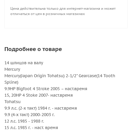
Цена действительна только для интернет-магазина и может
Внешний диаметр, дюйм : 9.25
отличаться от цен в розничных магазинах
Вращение : Правое
Количество лопастей : 4
Серийный номер : 5113-093-08
Серия : Amita 4
Шаг, дюйм : 8
Подробнее о товаре
14 шлицов на валу
Mercury
Mercury(Japan Origin Tohatsu) 2-1/2" Gearcase(14 Tooth
Spline)
9.9HP Bigfoot 4 Stroke 2005 – наст.время
15, 20HP 4 Stoke 2007- наст.время
Tohatsu
9.9 л.с. (2-х такт) 1984 г. - наст.время
9.9 (4-х такт) 2000-2003 г.
12 л.с. 1985 - 1988 г.
15 л.с. 1985 г. - наст. время