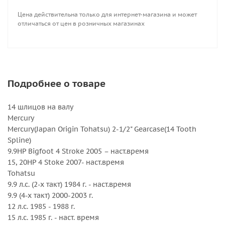
Цена действительна только для интернет-магазина и может
Внешний диаметр, дюйм : 9.25
отличаться от цен в розничных магазинах
Вращение : Правое
Количество лопастей : 4
Серийный номер : 5113-093-07
Серия : Amita 4
Шаг, дюйм : 7
Подробнее о товаре
14 шлицов на валу
Mercury
Mercury(Japan Origin Tohatsu) 2-1/2" Gearcase(14 Tooth
Spline)
9.9HP Bigfoot 4 Stroke 2005 – наст.время
15, 20HP 4 Stoke 2007- наст.время
Tohatsu
9.9 л.с. (2-х такт) 1984 г. - наст.время
9.9 (4-х такт) 2000-2003 г.
12 л.с. 1985 - 1988 г.
15 л.с. 1985 г. - наст. время