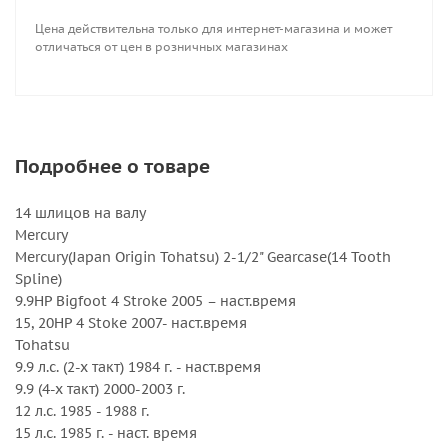
Цена действительна только для интернет-магазина и может
Внешний диаметр, дюйм : 9.25
отличаться от цен в розничных магазинах
Вращение : Правое
Количество лопастей : 3
Серийный номер : 5111-093-08
Серия : Amita 3
Шаг, дюйм : 8
Подробнее о товаре
14 шлицов на валу
Mercury
Mercury(Japan Origin Tohatsu) 2-1/2" Gearcase(14 Tooth
Spline)
9.9HP Bigfoot 4 Stroke 2005 – наст.время
15, 20HP 4 Stoke 2007- наст.время
Tohatsu
9.9 л.с. (2-х такт) 1984 г. - наст.время
9.9 (4-х такт) 2000-2003 г.
12 л.с. 1985 - 1988 г.
15 л.с. 1985 г. - наст. время