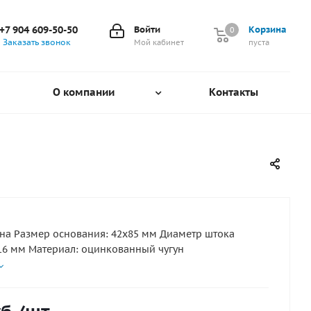
+7 904 609-50-50
Войти
Корзина
0
0
Заказать звонок
Мой кабинет
пуста
О компании
Контакты
а Размер основания: 42х85 мм Диаметр штока
6 мм Материал: оцинкованный чугун