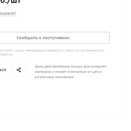
б.
/шт
ешевле?
Сообщить о поступлении
поступит, наши менеджеры свяжутся с вами по указанному е-
лефону.
Цена действительна только для интернет-
ься
магазина и может отличаться от цен в
розничных магазинах