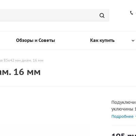
Обзоры и Советы
Как купить
а 85х42 мм диам. 16 мм
м. 16 мм
Подуключин
уключины 1
Подробнее