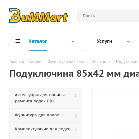
Каталог
Услуги
Главная
-
Каталог
-
Фурнитура для лодок
-
Уключины
-
Подуключин
Подуключина 85х42 мм диа
Аксессуары для тюнинга
ремонта лодок ПВХ
Фурнитура для лодок
Комплектующие для лодки