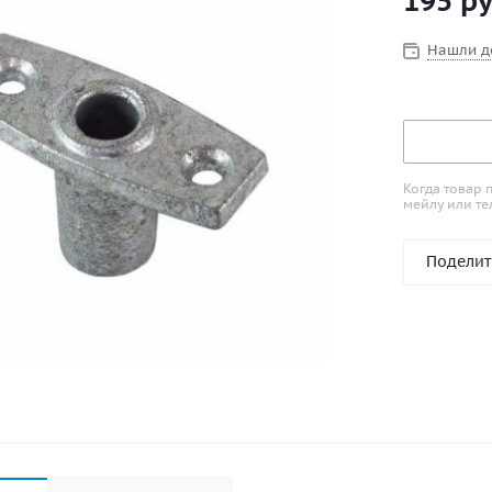
195
ру
Нашли д
Когда товар 
мейлу или те
Поделит