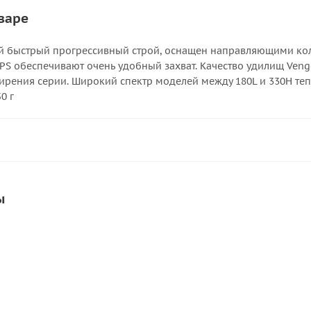
варе
й быстрый прогрессивный строй, оснащен направляющими коль
PS обеспечивают очень удобный захват. Качество удилищ Veng
рения серии. Широкий спектр моделей между 180L и 330Н теп
0 г
ы