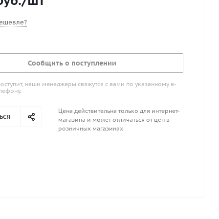
уб.
/шт
ощных удилища! Длина 2,70 м Тест 20-50 г
ешевле?
Сообщить о поступлении
поступит, наши менеджеры свяжутся с вами по указанному е-
лефону.
Цена действительна только для интернет-
ься
магазина и может отличаться от цен в
розничных магазинах