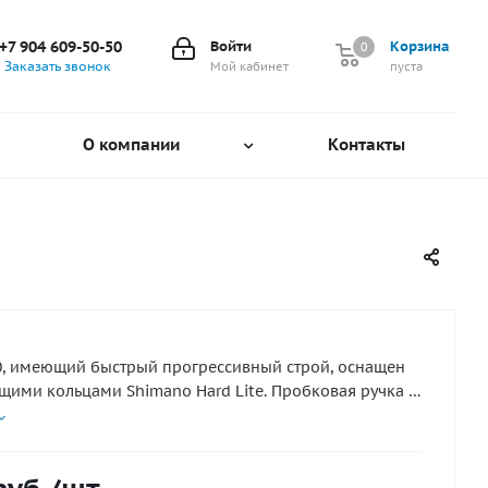
+7 904 609-50-50
Войти
Корзина
0
0
Заказать звонок
Мой кабинет
пуста
О компании
Контакты
0, имеющий быстрый прогрессивный строй, оснащен
ими кольцами Shimano Hard Lite. Пробковая ручка с
ушкодержателем JPS обеспечивают очень удобный
чество удилищ Vengeance создало ему репутацию и
ь в необходимости расширения серии. Широкий
елей между 180L и 330Н теперь даже включает в себя