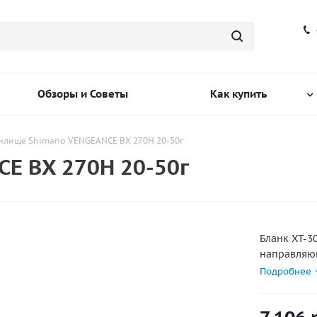
Обзоры и Советы
Как купить
илище Shimano VENGEANCE BX 270H 20-50г
E BX 270H 20-50г
Бланк XT-3
направляющ
новым кат
Подробнее
захват. Ка
уверенност
спектр мод