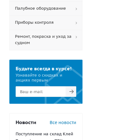
Палубное оборудование
Приборы контроля
Спиннинг
Сп
для
Ремонт, покраска и уход за
твичинга
тв
судном
Intuition
In
Special
213см 5-
213
25г
Будьте всегда в курсе!
Узнавайте о скидках и
7 496
4
руб.
/
р
акциях первым
шт
Новости
Все новости
Поступление на склад Клей