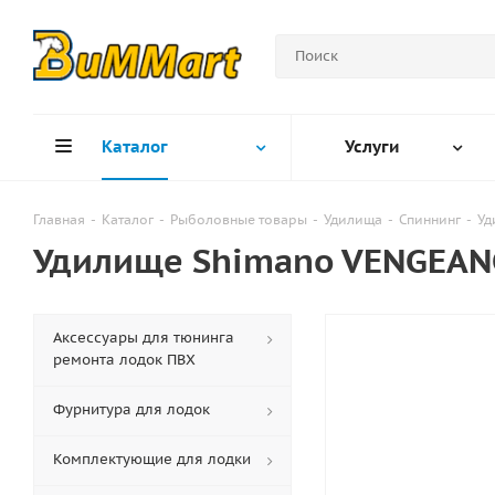
Каталог
Услуги
Главная
-
Каталог
-
Рыболовные товары
-
Удилища
-
Спиннинг
-
Уд
Удилище Shimano VENGEANC
Аксессуары для тюнинга
ремонта лодок ПВХ
Фурнитура для лодок
Комплектующие для лодки