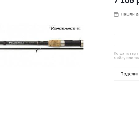
7 106
р
два сверхм
Нашли д
Когда товар 
мейлу или те
Поделит