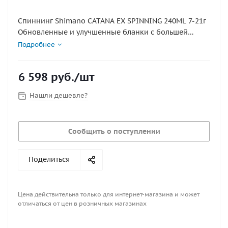
Спиннинг Shimano CATANA EX SPINNING 240ML 7-21г
Обновленные и улучшенные бланки с большей
чувствительностью и жесткостью.
Подробнее
Бланки отлично калиброваны по кастинговым
весам.
6 598
руб.
/шт
Современная и заметная косметика.
Новый катушкодержатель Seaguide с зоной Vibraspot
Нашли дешевле?
для тактильного контроля поклевки и проводки.
Большой ассортимент удилищ для всех видов
рыбалки.
Сообщить о поступлении
Поделиться
Цена действительна только для интернет-магазина и может
отличаться от цен в розничных магазинах