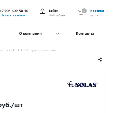
+7 904 609-50-50
Войти
Корзина
0
0
Заказать звонок
Мой кабинет
пуста
О компании
Контакты
егория -А
-
OA-RB Втулка резиновая
уб.
/шт