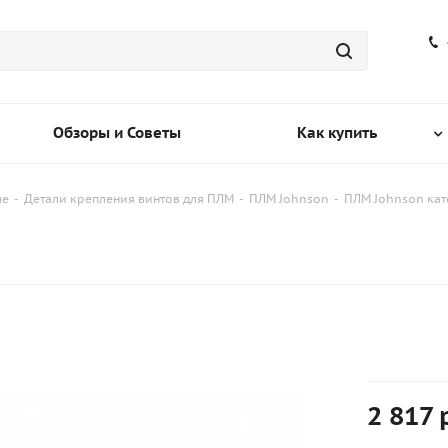
Обзоры и Советы
Как купить
ые
-
Детали крепления винтов для ПЛМ
-
ПЛМ Johnson
-
ПЛМ Johnson кат
2 817
р