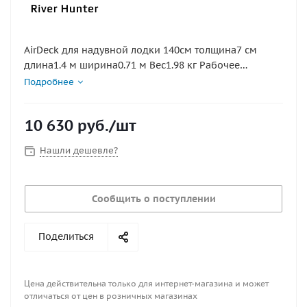
AirDeck для надувной лодки 140см толщина7 см
длина1.4 м ширина0.71 м Вес1.98 кг Рабочее
давление 0,4-0,8 атм давление. Необходимо
Подробнее
использовать насос 2х камерный или электро, такой
как браво втр12, например (обязательно проверять
10 630
руб.
/шт
давление манометром, чтобы не перекачать).
Размер может отличаться на +/- 5 см - это
Нашли дешевле?
нормальный допуск при изготовлении.
Сообщить о поступлении
Поделиться
Цена действительна только для интернет-магазина и может
отличаться от цен в розничных магазинах