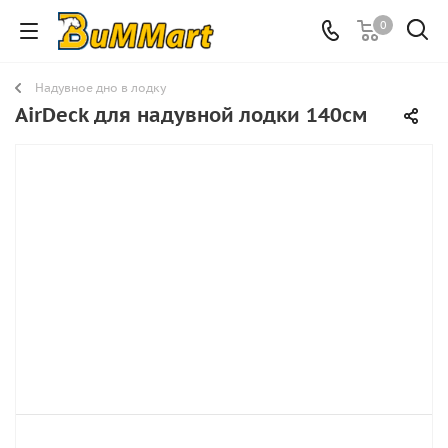
0
Надувное дно в лодку
AirDeck для надувной лодки 140см