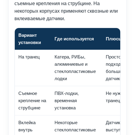
съемные крепления на струбцине. На
некоторых корпусах применяют сквозные или
вклеиваемые датчики.
Вариант
Где используется
Плюсы
установки
На транец
Катера, РИБы,
Просто, досту
алюминиевые и
подходит для
стеклопластиковые
большинства
лодки
датчиков
Съемное
ПВХ-лодки,
Не нужно све
крепление на
временная
транец, легко
струбцине
установка
Вклейка
Некоторые
Датчик защищ
внутрь
стеклопластиковые
выступает на