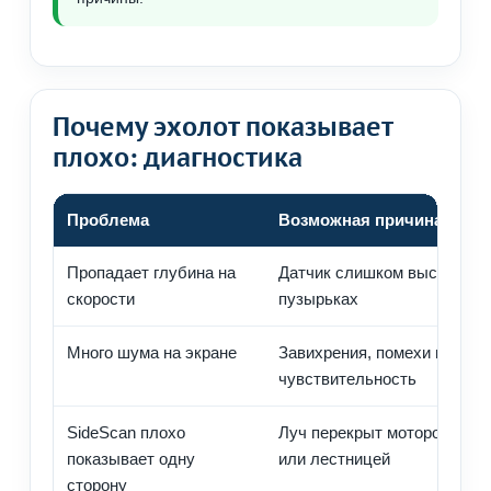
Почему эхолот показывает
плохо: диагностика
Проблема
Возможная причина
Пропадает глубина на
Датчик слишком высоко или
скорости
пузырьках
Много шума на экране
Завихрения, помехи питани
чувствительность
SideScan плохо
Луч перекрыт мотором, тра
показывает одну
или лестницей
сторону