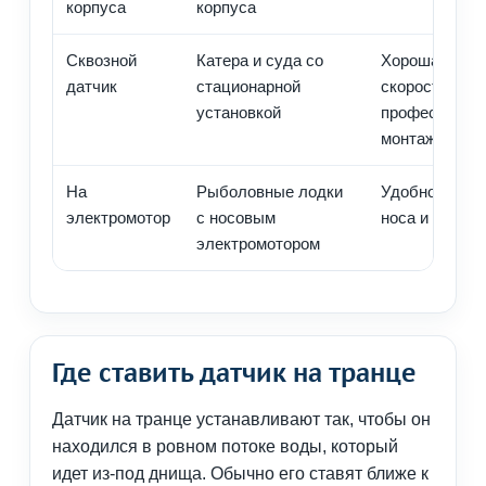
корпуса
корпуса
Сквозной
Катера и суда со
Хорошая рабо
датчик
стационарной
скорости,
установкой
профессиона
монтаж
На
Рыболовные лодки
Удобно для л
электромотор
с носовым
носа и Live S
электромотором
Где ставить датчик на транце
Датчик на транце устанавливают так, чтобы он
находился в ровном потоке воды, который
идет из-под днища. Обычно его ставят ближе к