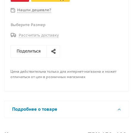
специальную противоскользящую поверхность. Этот
коврик обеспечивает безопасность передвижения
Нашли дешевле?
по лодке, защищает днище от повреждений и
истирания, а также повышает комфорт во время
Выберите Размер
рыбалки или плавания.
Рассчитать доставку
Поделиться
Цена действительна только для интернет-магазина и может
отличаться от цен в розничных магазинах
Подробнее о товаре