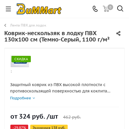
0
Лента ПВХ для лодок
Коврик-нескользяк в лодку ПВХ
130х100 см (Темно-Серый, 1100 г/м²
СКИДКА
:
Защитный коврик из ПВХ высокой плотности с
противоскользящей поверхностью для кокпита
лодки
Подробнее
Представляем защитный коврик-нескользяк,
предназначенный для установки на дно в кокпит
от
324 руб.
/шт
лодки. Изделие выполнено из прочного **ПВХ
462 руб.
материала плотностью 1100 г/м²** и имеет
-29.87%
Экономия
138 руб.