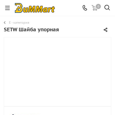
0
E - категория
SETW Шайба упорная