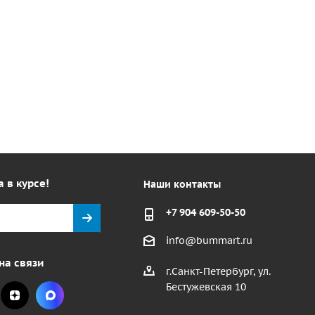
а в курсе!
Наши контакты
+7 904 609-50-50
info@bummart.ru
на связи
г.Санкт-Петербург, ул.
Бестужевская 10