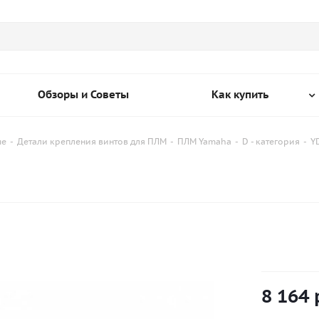
Обзоры и Советы
Как купить
ые
-
Детали крепления винтов для ПЛМ
-
ПЛМ Yamaha
-
D - категория
-
Y
8 164