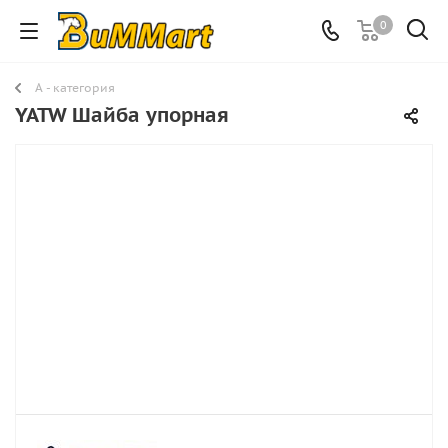
0
A - категория
YATW Шайба упорная