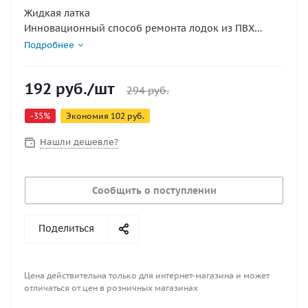
Жидкая латка
Инновационный способ ремонта лодок из ПВХ
материалов – жидкая латка.
Подробнее
Все очень просто!
Очищаем и обезжириваем ПВХ ткань вокруг
192
руб.
/шт
повреждения
294
руб.
Открываем тюбик с жидкой латкой
-
35
%
Экономия
102
руб.
Наносим небольшое количество реагента на
поврежденную поверхность ткани
Нашли дешевле?
Через 8 часов накачиваем лодку и все!
Сообщить о поступлении
Поделиться
Цена действительна только для интернет-магазина и может
отличаться от цен в розничных магазинах