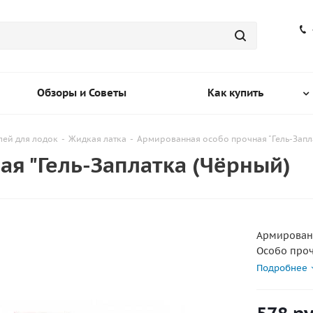
Обзоры и Советы
Как купить
лей для лодок
-
Жидкая латка
-
Армированная особо прочная "Гель-Запл
я "Гель-Заплатка (Чёрный)
Армированн
Особо проч
полимеров,
Подробнее
Армирован,
высокотех
(кевлар),