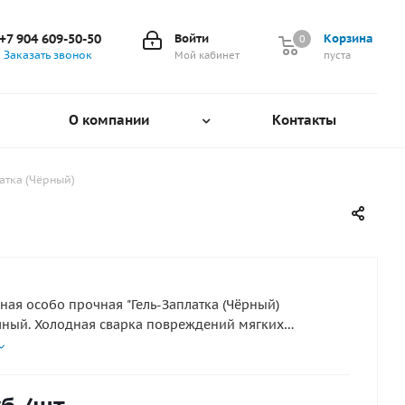
+7 904 609-50-50
Войти
Корзина
0
0
Заказать звонок
Мой кабинет
пуста
О компании
Контакты
атка (Чёрный)
ая особо прочная "Гель-Заплатка (Чёрный)
ный. Холодная сварка повреждений мягких
 усиление (бронирование) слабых мест.
 имеет в своем составе три вида
нологичных волокон: пара-арамидовое волокно