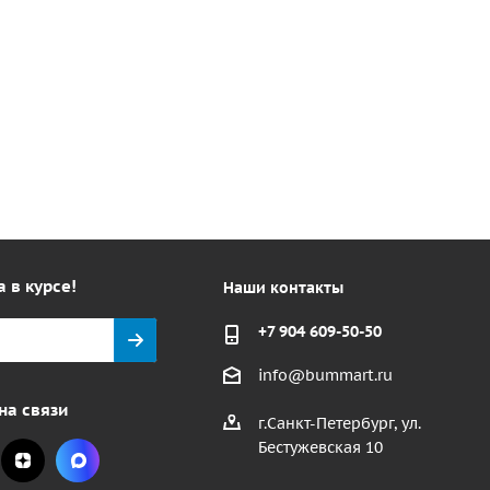
а в курсе!
Наши контакты
+7 904 609-50-50
info@bummart.ru
на связи
г.Санкт-Петербург, ул.
Бестужевская 10