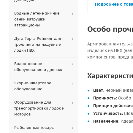
Подробнее о тов
Водные летние зимние
санки ватрушки
аттракционы
Особо проч
Дуга Тарга Рейлинг для
Армированная гель-з
троллинга на надувные
лодки ПВХ
изделиях из ПВХ (над
компонентов, предна
Водоотливное
оборудование и дренаж
Характеристи
Якорно-швартовое
оборудование
Цвет:
Черный (идеа
Прочность:
Особо 
Оборудование для
Принцип действия
транспортировки лодок и
Устойчивость:
Шов 
моторов
Назначение:
Идеал
Рыболовные товары