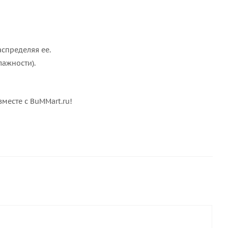
аспределяя ее.
лажности).
есте с BuMMart.ru!