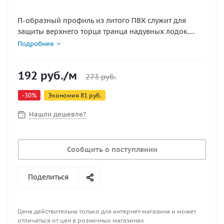
П-образный профиль из литого ПВХ служит для
защиты верхнего торца транца надувных лодок.
Может использоваться на транцах из водостойкой
Подробнее
фанеры толщиной 25 - 26 мм.
192
руб.
/м
273
руб.
-
30
%
Экономия
81
руб.
Нашли дешевле?
Сообщить о поступлении
Поделиться
Цена действительна только для интернет-магазина и может
отличаться от цен в розничных магазинах