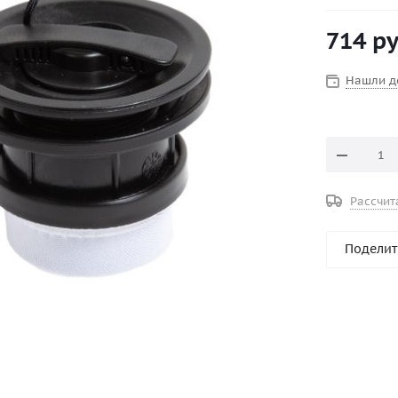
- Позволяе
- Система 
714
ру
открыто, н
- Корпус и
(высокопр
Нашли д
- Клапан о
- Использо
гарантируе
- Максимал
- Установо
Рассчит
Клапан наи
лодок и ка
Поделит
Цвет: черн