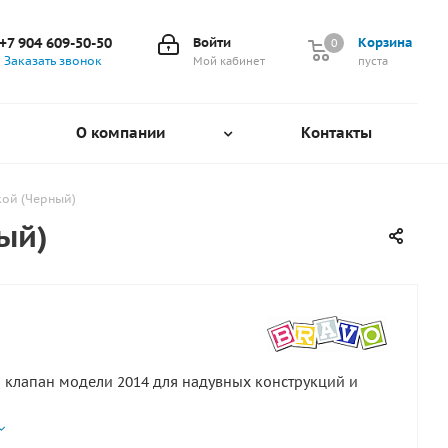
+7 904 609-50-50
Войти
Корзина
0
0
Заказать звонок
Мой кабинет
пуста
О компании
Контакты
кой (Черный)
ый)
клапан модели 2014 для надувных конструкций и