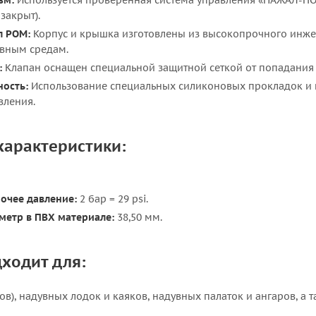
зм:
Используется проверенная система управления «НАЖАЛ-ПОВ
закрыт).
л POM:
Корпус и крышка изготовлены из высокопрочного инжен
ивным средам.
:
Клапан оснащен специальной защитной сеткой от попадания 
ность:
Использование специальных силиконовых прокладок и к
вления.
характеристики:
очее давление:
2 бар = 29 psi.
метр в ПВХ материале:
38,50 мм.
ходит для:
ов), надувных лодок и каяков, надувных палаток и ангаров, а