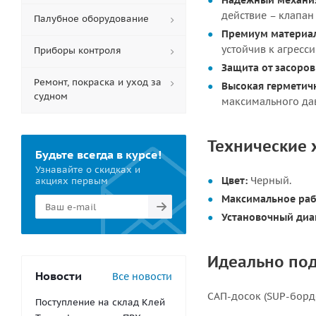
Надежный механи
действие – клапан 
Палубное оборудование
Премиум материа
устойчив к агресс
Приборы контроля
Защита от засоров
Ремонт, покраска и уход за
Высокая герметич
судном
максимального да
Технические 
Будьте всегда в курсе!
Узнавайте о скидках и
Цвет:
Черный.
акциях первым
Максимальное раб
Установочный диа
Идеально под
Новости
Все новости
САП-досок (SUP-борд
Поступление на склад Клей