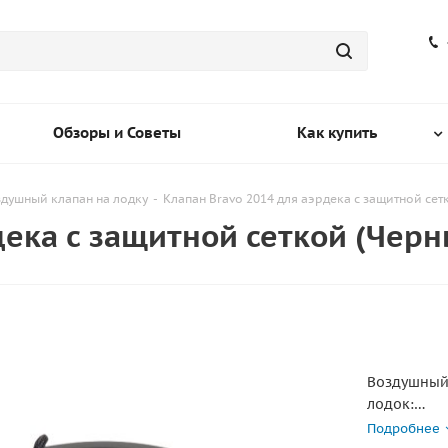
Обзоры и Советы
Как купить
душный клапан на лодку
-
Клапан Bravo 2014 для аэрдека с защитной сет
дека с защитной сеткой (Черн
Воздушный 
лодок:
Подробнее