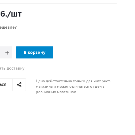
т надувать и скачивать конструкцию
управления НАЖАЛ-ПОВЕРНУЛ (нажал и повернул –
б.
/шт
ажал и повернул - закрыто)
 крышка изготовлены из POM материала
очный инженерный пластик невпитывающий воду)
ешевле?
снащен защитной сеткой от мусора и пыли
вание специальных силиконовых прокладок и колец
т надежную работу
В корзину
ьное рабочее давление 2 бар = 29 psi
чный диаметр в ПВХ материале 38,50 мм
ать доставку
лучшим образом подходит для: САП досок, надувных
яков, надувных палаток и ангаров.
Цена действительна только для интернет-
ься
магазина и может отличаться от цен в
розничных магазинах
ый.