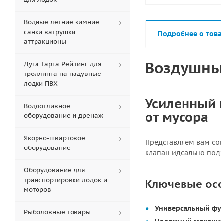
Водные летние зимние
санки ватрушки
Подробнее о тов
аттракционы
Воздушный
Дуга Тарга Рейлинг для
троллинга на надувные
лодки ПВХ
Усиленный 
Водоотливное
от мусора
оборудование и дренаж
Якорно-швартовое
Представляем вам с
оборудование
клапан идеально под
Оборудование для
транспортировки лодок и
Ключевые ос
моторов
Универсальный фу
Рыболовные товары