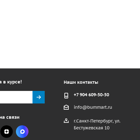
а в курсе!
Наши контакты
+7 904 609-50-50
info@bummart.ru
на связи
г.Санкт-Петербург, ул.
Бестужевская 10