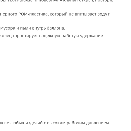
ЕРНУЛ» (нажал и повернул – клапан открыт, повторил
ерного POM-пластика, который не впитывает воду и
мусора и пыли внутрь баллона.
олец гарантирует надежную работу и удержание
 также любых изделий с высоким рабочим давлением.