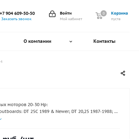
+7 904 609-50-50
Войти
Корзина
0
0
Заказать звонок
Мой кабинет
пуста
О компании
Контакты
14
ых моторов 20-30 Hp:
 outboards: DT 25C 1989 & Newer; DT 20,25 1987-1988; DT
-1997; DF 25 (4 stroke) 2000 & Newer; DF 30 (4 stroke)
er.
n/Evinrude outboards: 25hp (4 stroke) 2004 & Newer;