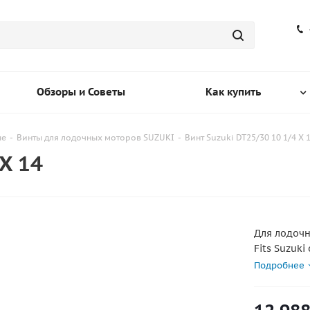
Обзоры и Советы
Как купить
ые
-
Винты для лодочных моторов SUZUKI
-
Винт Suzuki DT25/30 10 1/4 X 
 X 14
Для лодочн
Fits Suzuki
30,30C 1987
Подробнее
2000 & New
Fits Johnso