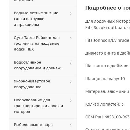
Подробнее о то
Водные летние зимние
санки ватрушки
Для лодочных моторо
аттракционы
Fits Suzuki outboards:
Дуга Тарга Рейлинг для
Fits Johnson/Evinrude 
троллинга на надувные
лодки ПВХ
Диаметр винта в дюйм
Водоотливное
Шаг винта в дюймах: 
оборудование и дренаж
Шлицов на валу: 10
Якорно-швартовое
оборудование
Материал: алюминий
Оборудование для
Кол-во лопастей: 3
транспортировки лодок и
моторов
OEM Part №58100-963
Рыболовные товары
Страна производител