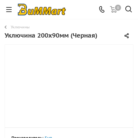
0
Уключины
Уключина 200х90мм (Черная)
Производитель:
Sun