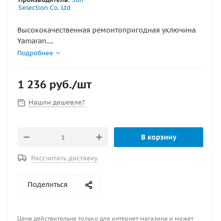
Selection Co. Ltd
Высококачественная ремонтопригодная уключина
Yamaran.
Имеет место для намотки швартовного,якорного
Подробнее
линя.
Длина, мм205
1 236
руб.
/шт
Ширина, мм88
Нашли дешевле?
В корзину
Рассчитать доставку
Поделиться
Цена действительна только для интернет-магазина и может