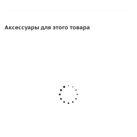
Аксессуары для этого товара
Уключина для лодки пвх (Черная)
643
руб.
/шт
Подробнее