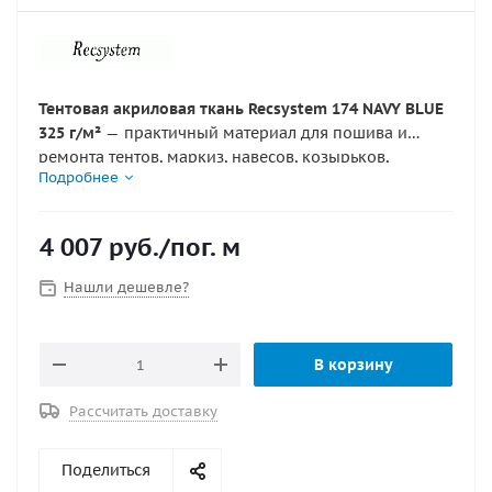
Тентовая акриловая ткань Recsystem 174 NAVY BLUE
325 г/м²
— практичный материал для пошива и
ремонта тентов, маркиз, навесов, козырьков,
Подробнее
уличных штор, защитных экранов и лодочных
укрытий. Материал изготовлен из
100% окрашенного
в массе акрила
, имеет ширину
152 см
, плотность
325
4 007
руб.
/пог. м
г/м²
, акриловое покрытие с одной стороны, защиту
от загрязнений, плесени и влаги. Водоупорность
Нашли дешевле?
ткани составляет
более 1000 мм
, что делает ее
подходящей для наружного применения. Оттенок
Navy Blue
выглядит солидно, глубоко и
В корзину
универсально, хорошо подходит для лодок, катеров,
террас, веранд и тентовых конструкций.
Рассчитать доставку
Поделиться