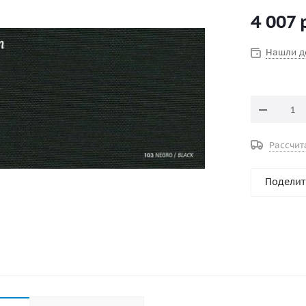
acrylic
, то
4 007
р
особенно в
вида при н
строго, до
Нашли д
графитовы
конструкци
Рассчит
Поделит