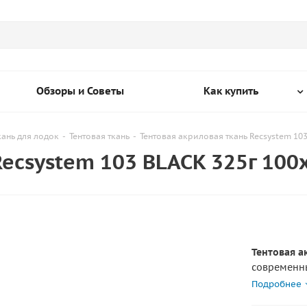
Обзоры и Советы
Как купить
кань для лодок
-
Тентовая ткань
-
Тентовая акриловая ткань Recsystem 10
Recsystem 103 BLACK 325г 100
Тентовая а
современн
навесов, к
Подробнее
лодочных 