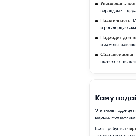
Универсальност
верандами, терр
Практичность.
М
и регулярную экс
Подходит для т
и замены изноше
Сбалансированн
позволяют исполь
Кому подо
Эта ткань подойдет
маркиз, монтажника
Если требуется
чер
техническими харак