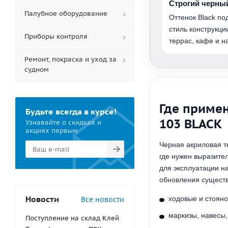
Строгий черны
Палубное оборудование
Оттенок Black п
стиль конструкци
Приборы контроля
террас, кафе и н
Ремонт, покраска и уход за
судном
Где примен
Будьте всегда в курсе!
103 BLACK
Узнавайте о скидках и
акциях первым
Черная акриловая т
где нужен выразите
для эксплуатации н
обновления существ
Новости
ходовые и стояно
Все новости
маркизы, навесы,
Поступление на склад Клей