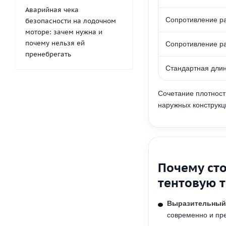
Аварийная чека
Сопротивление ра
безопасности на лодочном
моторе: зачем нужна и
почему нельзя ей
Сопротивление ра
пренебрегать
Стандартная дли
Сочетание плотност
наружных конструкци
Почему ст
тентовую 
Выразительный
современно и пр