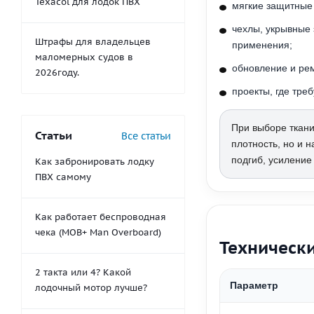
Texacol для лодок ПВХ
мягкие защитные 
чехлы, укрывные 
Штрафы для владельцев
применения;
маломерных судов в
обновление и рем
2026году.
проекты, где тре
При выборе ткани
Статьи
Все статьи
плотность, но и 
подгиб, усиление
Как забронировать лодку
ПВХ самому
Как работает беспроводная
чека (MOB+ Man Overboard)
Технически
2 такта или 4? Какой
Параметр
лодочный мотор лучше?