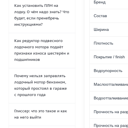
Бренд
Как установить ПЛМ на
лодку. О чём надо знать? Что
Состав
будет, если пренебречь
инструкциями?
Ширина
Как редуктор подвесного
Плотность
лодочного мотора подаёт
признаки износа шестерён и
Покрытие / finish
подшипников
Водоупорность
Почему нельзя заправлять
лодочный мотор бензином,
Маслоотталкиван
который простоял в гараже
с прошлого года
Водоотталкивани
Глиссер: что это такое и как
Прочность на раз
на него выйти
Прочность на разр