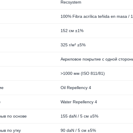
Recsystem
100% Fibra acrílica teñida en masa / 
152 см ±1%
325 г/м² ±5%
Акриловое покрытие с одной стороны. A
>1000 мм (ISO 811/81)
ие
Oil Repellency 4
е
Water Repellency 4
рыв по основе
155 daN / 5 см ±5%
ыв по утку
90 daN / 5 см ±5%