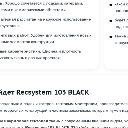
ь.
Хорошо сочетается с лодками, катерами,
какой 
асами и коммерческими объектами.
направ
атериал рассчитан на наружное использование
будет 
плуатацию.
подвес
ентовых работ.
Удобен для изготовления новых
важна 
нных элементов конструкции.
корпус
ые характеристики.
Ширина и плотность
зовать ткань в разных проектах.
йдет Recsystem 103 BLACK
 владельцам лодок и катеров, тентовым мастерским, производител
м террасных конструкций и частным заказчикам, которым нужен н
ная акриловая тентовая ткань
с современным внешним видом, хо
теристиками,
Recsystem 103 BLACK 325 г/м²
станет сильным выбор