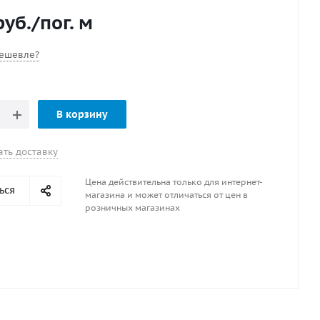
 есть из акрилового волокна, окрашенного в массе, что
уб.
/пог. м
ажно для стабильности цвета и аккуратного внешнего
аружной эксплуатации. Черный оттенок смотрится
рого и универсально сочетается с белыми, серыми,
ешевле?
ми, металлическими и деревянными элементами
и.
В корзину
ать доставку
Цена действительна только для интернет-
ься
магазина и может отличаться от цен в
розничных магазинах