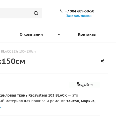
+7 904 609-50-50
Заказать звонок
О компании
Контакты
3 BLACK 325г 100х150см
х150см
криловая ткань Recsystem 103 BLACK
— это
ый материал для пошива и ремонта
тентов, маркиз,
озырьков, уличных штор, защитных экранов, чехлов и
укрытий
. Материал выполнен из
100% solution dyed