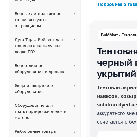
Подробнее о тов
Водные летние зимние
санки ватрушки
аттракционы
BuMMart • Тентов
Дуга Тарга Рейлинг для
троллинга на надувные
Тентовая
лодки ПВХ
черный 
Водоотливное
укрытий
оборудование и дренаж
Якорно-швартовое
Тентовая акрил
оборудование
навесов, козыр
solution dyed ac
Оборудование для
транспортировки лодок и
аккуратного вне
моторов
сочетается с б
Рыболовные товары