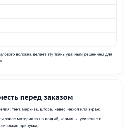
рилового волокна делает эту ткань удачным решением для
а.
учесть перед заказом
делия: тент, маркиза, штора, навес, чехол или экран;
ли запас материала на подгиб, карманы, усиление и
огические припуски;