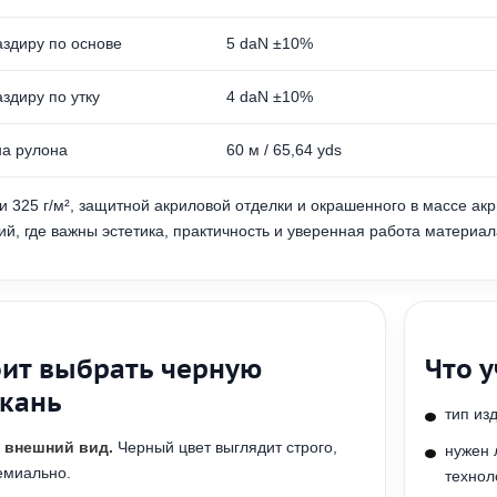
здиру по основе
5 daN ±10%
здиру по утку
4 daN ±10%
на рулона
60 м / 65,64 yds
и 325 г/м², защитной акриловой отделки и окрашенного в массе ак
й, где важны эстетика, практичность и уверенная работа материал
оит выбрать черную
Что 
ткань
тип из
 внешний вид.
Черный цвет выглядит строго,
нужен 
емиально.
технол