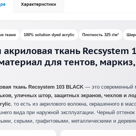
аре
Характеристики
ые ткани
100% solution dyed acrylic
Плотность 325 г/м²
Шири
 акриловая ткань Recsystem 1
материал для тентов, маркиз,
овая ткань Recsystem 103 BLACK
— это современный 
ьков, уличных штор, защитных экранов, чехлов и л
rylic
, то есть из акрилового волокна, окрашенного в ма
шнего вида при наружной эксплуатации. Черный оттенок 
елыми, серыми, графитовыми, металлическими и деревя