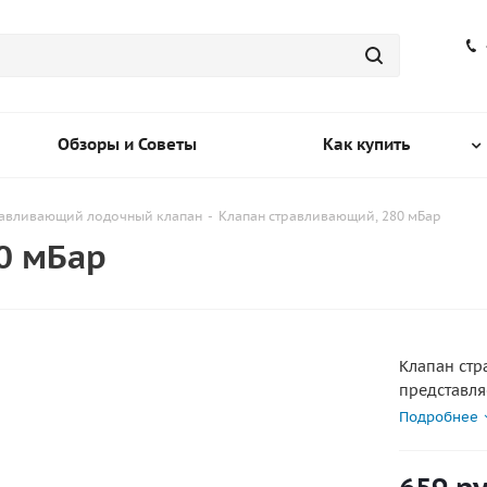
Обзоры и Советы
Как купить
равливающий лодочный клапан
-
Клапан стравливающий, 280 мБар
0 мБар
Клапан стр
представля
вворачива
Подробнее
оснащенный
стравливан