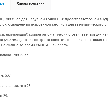
аре
Характеристики
й, 280 мБар для надувной лодки ПВХ представляет собой вну
лок, оснащенный встроенной кнопкой для автоматического ст
травливающий) клапан автоматически стравливает воздух из б
я (280 мбар). Также во время стоянки лодки клапан сможет п
 на солнце во время стоянки на берегу).
апана: 280 мбар.
: 53,4.
снования, мм: 25.
: 29.