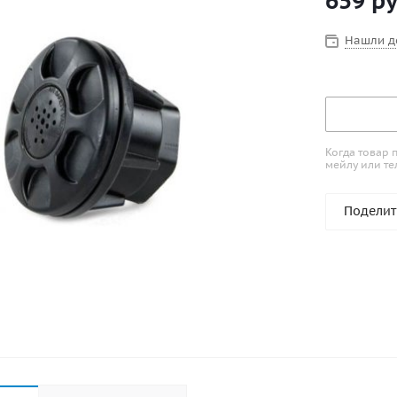
659
ру
Нашли д
Когда товар 
мейлу или те
Поделит