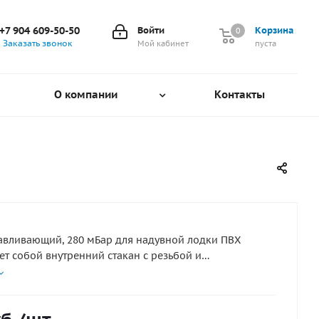
+7 904 609-50-50
Войти
Корзина
0
0
Заказать звонок
Мой кабинет
пуста
О компании
Контакты
авливающий, 280 мБар для надувной лодки ПВХ
ет собой внутренний стакан с резьбой и
ющийся с наружной стороны клапанный блок,
 встроенной кнопкой для автоматического
ия воздуха