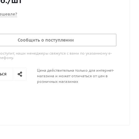
б.
/шт
ешевле?
Сообщить о поступлении
поступит, наши менеджеры свяжутся с вами по указанному е-
лефону.
Цена действительна только для интернет-
ься
магазина и может отличаться от цен в
розничных магазинах