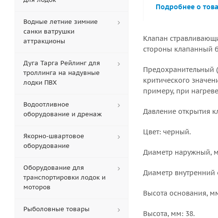
Подробнее о тов
Водные летние зимние
санки ватрушки
Клапан стравливающи
аттракционы
стороны клапанный б
Дуга Тарга Рейлинг для
Предохранительный (с
троллинга на надувные
критического значени
лодки ПВХ
примеру, при нагреве
Водоотливное
Давление открытия кл
оборудование и дренаж
Цвет: черный.
Якорно-швартовое
оборудование
Диаметр наружный, мм
Оборудование для
Диаметр внутренний о
транспортировки лодок и
моторов
Высота основания, мм
Рыболовные товары
Высота, мм: 38.