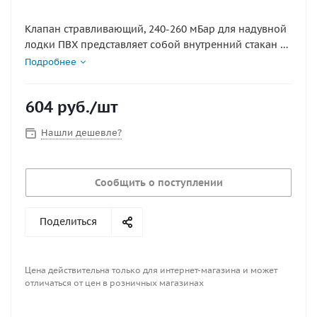
Клапан стравливающий, 240-260 мБар для надувной
лодки ПВХ представляет собой внутренний стакан с
резьбой и вворачивающийся с наружной стороны
Подробнее
клапанный блок, оснащенный встроенной кнопкой
для автоматического стравливания воздуха
604
руб.
/шт
Нашли дешевле?
Сообщить о поступлении
Поделиться
Цена действительна только для интернет-магазина и может
отличаться от цен в розничных магазинах