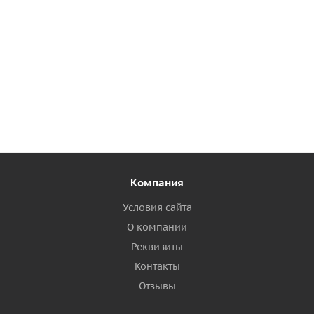
шт
шт
шт
Подробнее
Подробнее
Подробнее
Под
Компания
Условия сайта
О компании
Реквизиты
Контакты
Отзывы