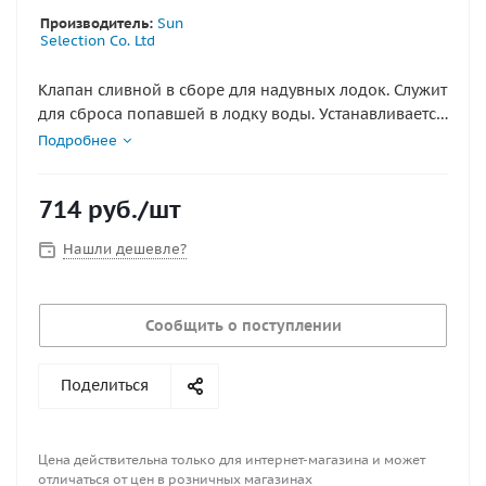
Производитель:
Sun
Selection Co. Ltd
Клапан сливной в сборе для надувных лодок. Служит
для сброса попавшей в лодку воды. Устанавливается
в нижней части транца лодки на транец от 27мм
Подробнее
Диаметр отверстия в транце 40мм
714
руб.
/шт
Нашли дешевле?
Сообщить о поступлении
Поделиться
Цена действительна только для интернет-магазина и может
отличаться от цен в розничных магазинах