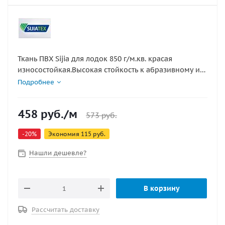
Ткань ПВХ Sijia для лодок 850 г/м.кв. красая
износостойкая.Высокая стойкость к абразивному и
супер ударопрочная Многослойный ПВХ материал
Подробнее
используется для изготовления надувных баллонов,
дна или ремонта лодок. Несущая основа
458
руб.
/м
изготовлена из плотного плетёного нейлона и
573
руб.
обеспечивает такому ПВХ материалу для лодок
-
20
%
Экономия
115
руб.
прочность и стойкость к истиранию. Ширина рулона
– 50см
Нашли дешевле?
В корзину
Рассчитать доставку