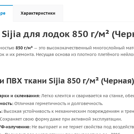
аре
Характеристики
Sijia для лодок 850 г/м² (Чер
тностью
850 г/м²
— это высококачественный многослойный мате
к и их ремонта. Несущая основа из плотного плетёного нейло
 ПВХ ткани Sijia 850 г/м² (Черная)
арки и склеивания:
Легко клеится и сваривается на станке, об
мость:
Отличная герметичность и долговечность.
ь:
Высокая устойчивость к механическим повреждениям и тре
Сохраняет свою форму даже при активной эксплуатации.
УФ-излучению:
Не выгорает и не теряет свойства под воздейст