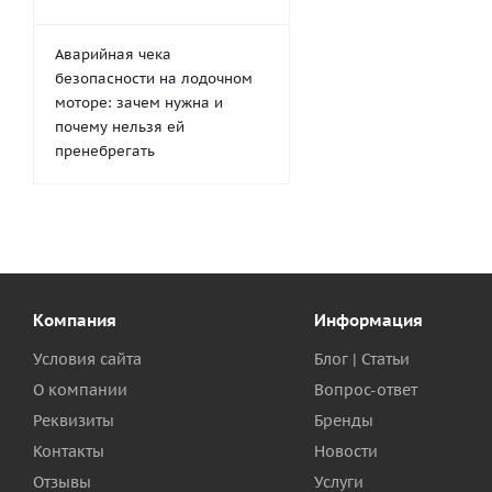
Аварийная чека
безопасности на лодочном
моторе: зачем нужна и
почему нельзя ей
пренебрегать
Компания
Информация
Условия сайта
Блог | Статьи
О компании
Вопрос-ответ
Реквизиты
Бренды
Контакты
Новости
Отзывы
Услуги