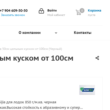
+7 904 609-50-50
Войти
Корзина
0
0
Заказать звонок
Мой кабинет
пуста
О компании
Контакты
ина 50см цельным куском от 100см (Черный)
ным куском от 100см
ijia для лодок 850 г/м.кв. черная
кая.Высокая стойкость к абразивному и супер