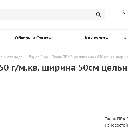
Обзоры и Советы
Как купить
кань для лодок
-
Fujian Sijia
-
Ткань ПВХ Sijia для лодок 850 г/м.кв. шир
850 г/м.кв. ширина 50см цель
Ткань ПВХ S
износостой