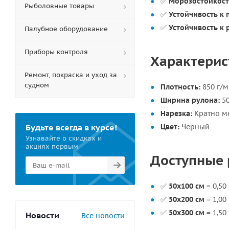
✅
Морозостойкост
Рыболовные товары
✅
Устойчивость к 
✅
Устойчивость к 
Палубное оборудование
Приборы контроля
Характерист
Ремонт, покраска и уход за
судном
Плотность:
850 г/м
Ширина рулона:
50
Нарезка:
Кратно м
Будьте всегда в курсе!
Цвет:
Черный
Узнавайте о скидках и
акциях первым
Доступные 
✅
50х100 см
= 0,50
✅
50х200 см
= 1,00
✅
50х300 см
= 1,50
Новости
Все новости