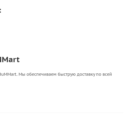
:
uMMart
 BuMMart. Мы обеспечиваем быструю доставку по всей