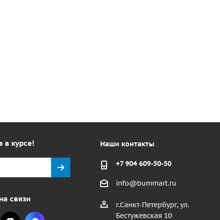
а в курсе!
Наши контакты
+7 904 609-50-50
info@bummart.ru
на связи
г.Санкт-Петербург, ул.
Бестужевская 10