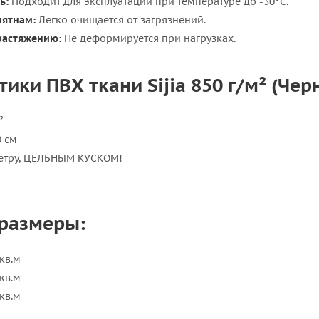
ь:
Подходит для эксплуатации при температуре до -30°C.
пятнам:
Легко очищается от загрязнений.
растяжению:
Не деформируется при нагрузках.
ики ПВХ ткани Sijia 850 г/м² (Черн
²
 см
етру, ЦЕЛЬНЫМ КУСКОМ!
размеры:
 кв.м
 кв.м
 кв.м