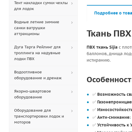
Тент накладки сумки чехлы
для лодок
Подробнее о тов
Водные летние зимние
санки ватрушки
Ткань ПВХ 
аттракционы
Дуга Тарга Рейлинг для
ПВХ ткань Sijia
с пло
троллинга на надувные
баллонов, днища лодо
лодки ПВХ
истиранию.
Водоотливное
Особенности
оборудование и дренаж
Якорно-швартовое
✅
Возможность св
оборудование
✅
Газонепроницае
✅
Износостойкост
Оборудование для
транспортировки лодок и
✅
Анти-сминание:
моторов
✅
Устойчивость к 