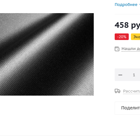
ударопрочн
Подробнее
изготовлен
Несущая ос
458
ру
обеспечива
стойкость 
-
20
%
Эк
Нашли д
Рассчит
Поделит