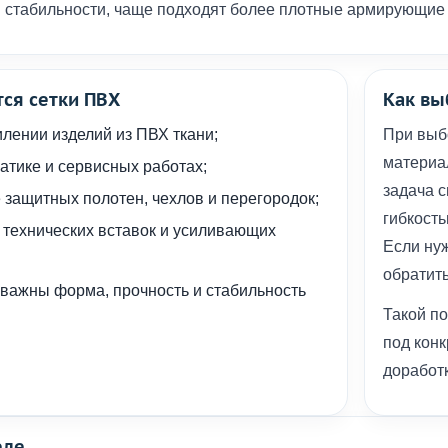
и стабильности, чаще подходят более плотные армирующие 
ся сетки ПВХ
Как вы
илении изделий из ПВХ ткани;
При выб
материа
атике и сервисных работах;
задача 
 защитных полотен, чехлов и перегородок;
гибкость
 технических вставок и усиливающих
Если ну
обратит
е важны форма, прочность и стабильность
Такой по
под конк
доработк
еле