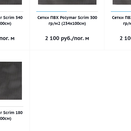
r Scrim 340
Сетки ПВХ Polymar Scrim 300
Сетки ПВ
100см)
гр/м2 (234х100см)
гр/
пог. м
2 100
руб.
/пог. м
2 1
r Scrim 180
100см)