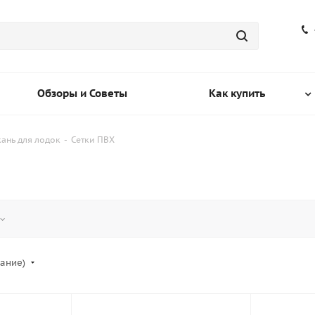
Обзоры и Советы
Как купить
кань для лодок
-
Сетки ПВХ
вание)