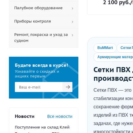
2 100
руб.
/
Палубное оборудование
Приборы контроля
Ремонт, покраска и уход за
судном
BuMMart
Сетки
Армирующие мате
Будьте всегда в курсе!
Сетки ПВХ
Узнавайте о скидках и
акциях первым
производс
Сетки ПВХ — это 
стабилизации кон
сохранение форм
изделий из ПВХ тк
Новости
Все новости
задачах, где ну
Поступление на склад Клей
износостойкости 