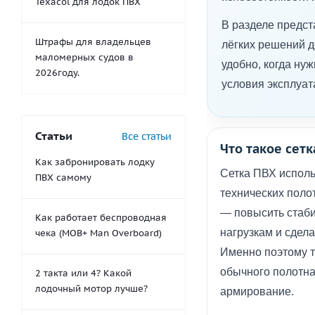
Texacol для лодок ПВХ
В разделе предст
Штрафы для владельцев
лёгких решений 
маломерных судов в
удобно, когда ну
2026году.
условия эксплуат
Статьи
Все статьи
Что такое сетк
Как забронировать лодку
Сетка ПВХ исполь
ПВХ самому
технических полот
— повысить стаби
Как работает беспроводная
нагрузкам и сдел
чека (MOB+ Man Overboard)
Именно поэтому т
обычного полотна
2 такта или 4? Какой
лодочный мотор лучше?
армирование.