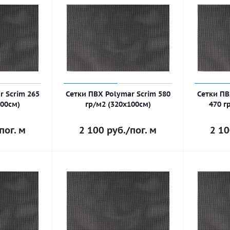
r Scrim 265
Сетки ПВХ Polymar Scrim 580
Сетки ПВ
100см)
гр/м2 (320х100см)
470 г
пог. м
2 100
руб.
/пог. м
2 1