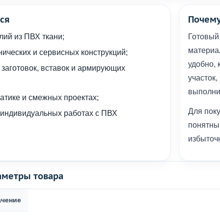
ся
Почему
лий из ПВХ ткани;
Готовый 
материа
нических и сервисных конструкций;
удобно, 
 заготовок, вставок и армирующих
участок,
выполни
атике и смежных проектах;
Для пок
и индивидуальных работах с ПВХ
понятны
избыточн
аметры товара
ачение