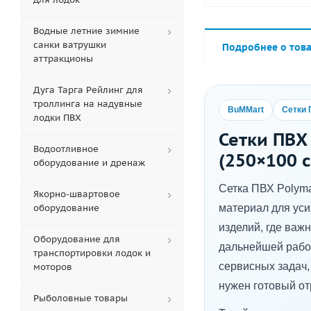
Водные летние зимние
санки ватрушки
Подробнее о тов
аттракционы
Дуга Тарга Рейлинг для
троллинга на надувные
BuMMart
Сетки
лодки ПВХ
Сетки ПВХ
Водоотливное
(250×100 
оборудование и дренаж
Сетка ПВХ Polyma
Якорно-швартовое
оборудование
материал для уси
изделий, где важн
Оборудование для
дальнейшей рабо
транспортировки лодок и
сервисных задач, 
моторов
нужен готовый от
Рыболовные товары