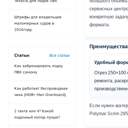
Texacol для лодок ПВХ
большого объёма.
сервисных центро
конкретную задач
Штрафы для владельцев
маломерных судов в
формата.
2026году.
Преимущества 
Статьи
Все статьи
Удобный фор
Как забронировать лодку
ПВХ самому
Отрез 250×100 
ремонта, раскр
Как работает беспроводная
производственн
чека (MOB+ Man Overboard)
Если нужен матер
2 такта или 4? Какой
Polymar Scrim 29
лодочный мотор лучше?