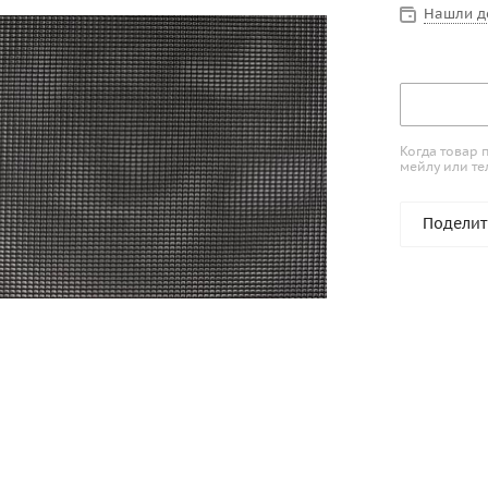
Нашли д
Когда товар 
мейлу или те
Поделит