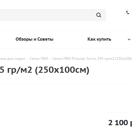
Обзоры и Советы
Как купить
кань для лодок
-
Сетки ПВХ
-
Сетки ПВХ Polymar Scrim 295 гр/м2 (250х100
5 гр/м2 (250х100см)
2 100