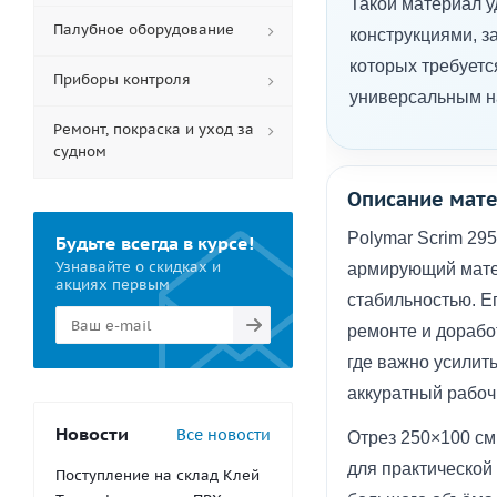
Такой материал у
Палубное оборудование
конструкциями, 
которых требует
Приборы контроля
универсальным н
Ремонт, покраска и уход за
судном
Описание мат
Polymar Scrim 295
Будьте всегда в курсе!
Узнавайте о скидках и
армирующий мате
акциях первым
стабильностью. Е
ремонте и доработ
где важно усилит
аккуратный рабочи
Новости
Все новости
Отрез 250×100 см
для практической 
Поступление на склад Клей