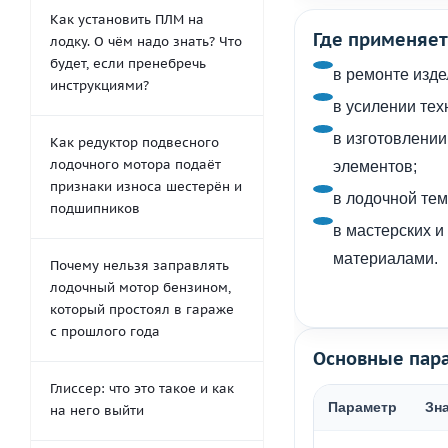
Как установить ПЛМ на
Где применяет
лодку. О чём надо знать? Что
будет, если пренебречь
в ремонте изде
инструкциями?
в усилении тех
в изготовлении
Как редуктор подвесного
лодочного мотора подаёт
элементов;
признаки износа шестерён и
в лодочной тем
подшипников
в мастерских 
материалами.
Почему нельзя заправлять
лодочный мотор бензином,
который простоял в гараже
с прошлого года
Основные пар
Глиссер: что это такое и как
Параметр
Зн
на него выйти