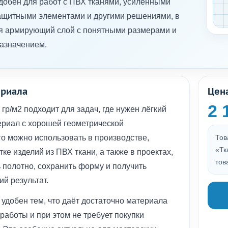
добен для работ с ПВХ тканями, усиленными
защитными элементами и другими решениями, в
ся армирующий слой с понятными размерами и
азначением.
ериала
Цен
2 
 гр/м2 подходит для задач, где нужен лёгкий
риал с хорошей геометрической
го можно использовать в производстве,
Тов
«Тк
ке изделий из ПВХ ткани, а также в проектах,
тов
ь полотно, сохранить форму и получить
й результат.
 удобен тем, что даёт достаточно материала
работы и при этом не требует покупки