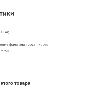
тики
;
 ПВХ;
ение фала или троса якоря;
MMart.
 этого товара
СКИДКА