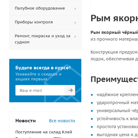
Палубное оборудование
Рым якор
Приборы контроля
Рым якорный чёрный
Ремонт, покраска и уход за
из прочного материал
судном
Конструкция предусм
лодок, обеспечивая д
Будьте всегда в курсе!
Узнавайте о скидках и
Преимущес
акциях первым
надёжное креплени
ударопрочный мате
универсальный чёр
устойчивость к вл
Новости
Все новости
простота установк
Поступление на склад Клей
выгодная цена и д