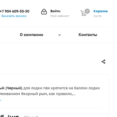
+7 904 609-50-50
Войти
Корзина
0
0
Заказать звонок
Мой кабинет
пуста
О компании
Контакты
ый (Черный)
для лодки пвх крепится на баллон лодки
леиванием Якорный рым, как правило,
ается в носовую часть надувной лодки пвх или риба.
н замком из твердого пластика с V-образным
который позволяет быстро зафиксировать якорную
необходимом положении. Для того, чтобы сняться с