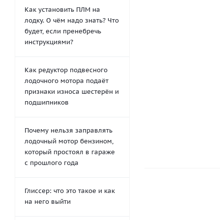
Как установить ПЛМ на
лодку. О чём надо знать? Что
будет, если пренебречь
инструкциями?
Как редуктор подвесного
Desmodur R
лодочного мотора подаёт
от
172 руб.
/ш
признаки износа шестерён и
подшипников
-29.8%
Эконо
Почему нельзя заправлять
лодочный мотор бензином,
который простоял в гараже
с прошлого года
Глиссер: что это такое и как
на него выйти