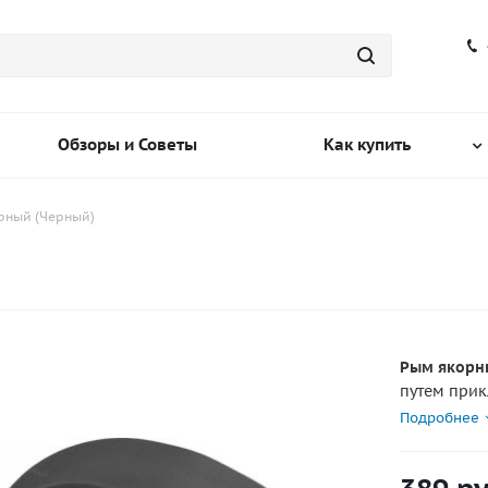
Обзоры и Советы
Как купить
рный (Черный)
Рым якорн
путем прик
устанавлив
Подробнее
Рым снабже
профилем, 
веревку в 