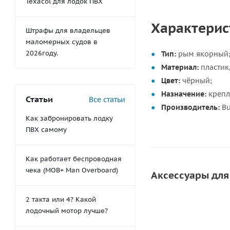
Texacol для лодок ПВХ
Характерис
Штрафы для владельцев
маломерных судов в
2026году.
Тип:
рым якорный
Материал:
пластик,
Цвет:
чёрный;
Назначение:
крепл
Статьи
Все статьи
Производитель:
Bu
Как забронировать лодку
ПВХ самому
Как работает беспроводная
чека (MOB+ Man Overboard)
Аксессуары для
2 такта или 4? Какой
лодочный мотор лучше?
СОВЕТУЕМ
СКИДКА