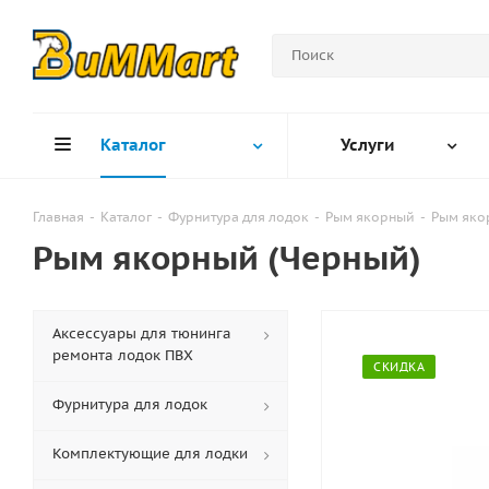
Каталог
Услуги
Главная
-
Каталог
-
Фурнитура для лодок
-
Рым якорный
-
Рым яко
Рым якорный (Черный)
Аксессуары для тюнинга
ремонта лодок ПВХ
СКИДКА
Фурнитура для лодок
Комплектующие для лодки