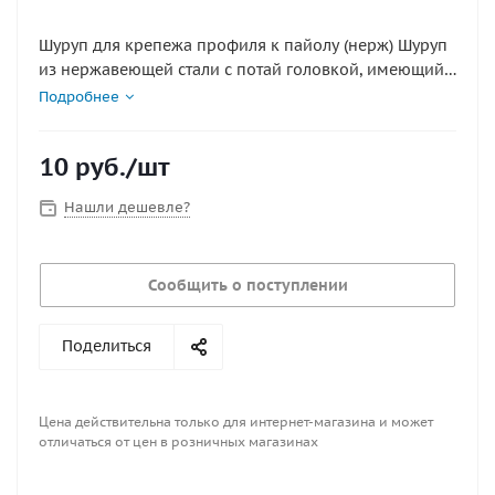
Шуруп для крепежа профиля к пайолу (нерж) Шуруп
из нержавеющей стали с потай головкой, имеющий
крестообразные шлицы. Шаг резьбы, мм
Подробнее
крестообразный Материал нержавеющая сталь
Размер упаковки ДхШхВ, м 0.08x0.12x0.02
10
руб.
/шт
Нашли дешевле?
Сообщить о поступлении
Поделиться
Цена действительна только для интернет-магазина и может
отличаться от цен в розничных магазинах