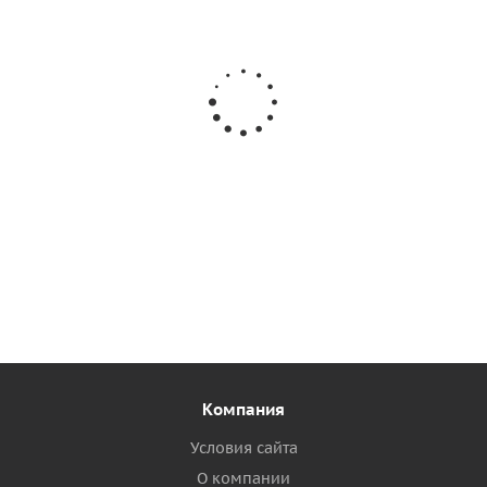
Фанера для пайол 9мм
Фанера для пайол 12мм
от
2 152 руб.
/шт
от
3 117 руб.
/шт
2 690 руб.
3 896 руб.
Подробнее
Подробнее
Компания
Условия сайта
О компании