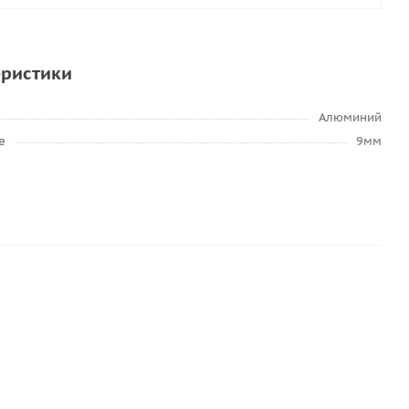
еристики
Алюминий
е
9мм