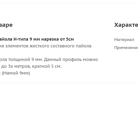
варе
Характ
айола H-типа 9 мм нарезка от 5см
Материал
ия элементов жесткого составного пайола
Применени
йола толщиной 9 мм. Данный профиль можно
до 3х метров, кратной 5 см.
с (Мамой 9мм)