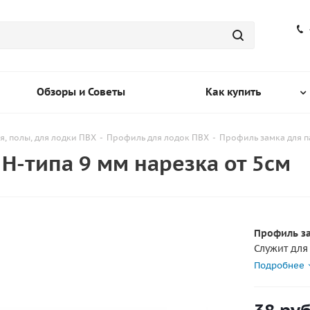
Обзоры и Советы
Как купить
я, полы, для лодки ПВХ
-
Профиль для лодок ПВХ
-
Профиль замка для па
H-типа 9 мм нарезка от 5см
Профиль за
Служит для
между собо
Подробнее
Назначение
можно купи
Внимание! 