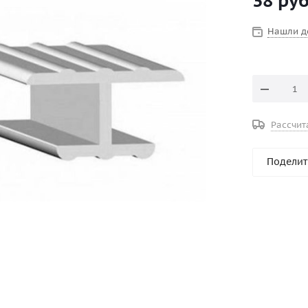
38
руб
Нашли д
Рассчит
Поделит