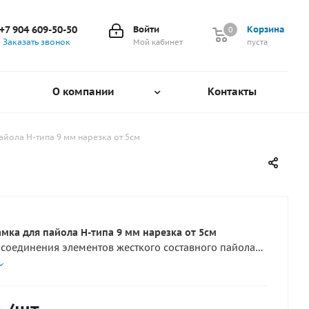
+7 904 609-50-50
Войти
Корзина
0
0
Заказать звонок
Мой кабинет
пуста
О компании
Контакты
йола H-типа 9 мм нарезка от 5см
мка для пайола H-типа 9 мм нарезка от 5см
 соединения элементов жесткого составного пайола
й.
 - для пайола толщиной 9 мм. Данный профиль
ть любой длиной до 3х метров, кратной 5 см.
не путать с (Мамой 9мм)