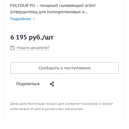
POLYDUR PU – мощный сшивающий агент
(отвердитель) для полиуретановых и
полихлоропреновых клеев. Улучшает прочность,
Подробнее
устойчивость к старению и повышает
термостойкость клеевого шва, особенно при работе
6 195
руб.
/шт
с трудносклеиваемыми материалами.
Нашли дешевле?
Сообщить о поступлении
Поделиться
Цена действительна только для интернет-магазина и может
отличаться от цен в розничных магазинах